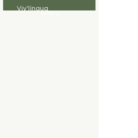
Viv'lingua
Mikaelian
centre coaching &
langues
Horaires d'ouverture :
Lundi–Vendredi 07:30–20:30
Samedi 07:30–19:00
Dimanche fermé (sur rendez-vous
possible)
Fribourg:
Av. de Tivoli 3,
1700
Fribourg
Natel:
079 835 69 42
Email:
vivlingua.mikaelia