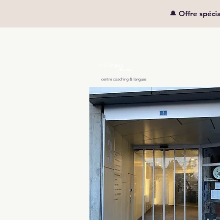
🔔 Offre spéci
Viv'lingua
Mikaelian
centre coaching & langues