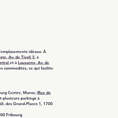
d'emplacements idéaux. À
ste, Av. de Tivoli 3
, à
entral
et à
Lausanne,
Av. de
s commodités, ce qui facilite
urg Centre, Manor, (
Rue de
t plusieurs parkings à
All. des Grand-Places 1, 1700
1700 Fribourg