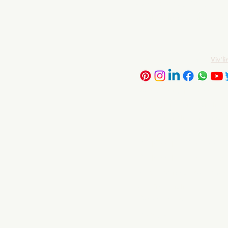
Natel:
079 835 69 42
Email:
vivlingua.mikaelia
Registre de commerce:
Viv'l
Avis & Témoignages
Pourquoi choisir Viv’lin
Qui est Viv‘lingua Mikael
École de langues à Laus
École de langues à Neuc
École de langues à Fribo
Nos enseignants-format
Confidentialité​​
Évènements
Instagram