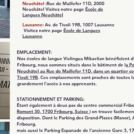
Neuchâtel
:Rue de Maillefer 11D, 2000
Neuchâtel Visitez notre page
École de
Langues
Neuchâtel
Lausanne
: Av. de Tivoli 19B, 1007 Lausanne
Visitez notre page
École de Langues
Lausanne
EMPLACEMENT:
Nos écoles de langue Vivlingua Mikaelian bénéficient 
Fribourg, nous sommes situés dans le bâtiment de l
a Po
Neuchâtel
au
Rue de Maillefer 11D
, dans un quartier c
Tivoli 19B
. Ces emplacements sont proches de toutes le
grandement l'accès à nos apprenants.
STATIONNEMENT ET PARKING:
Étant également à deux pas du centre commercial Fribo
Romont 30, 1700 Fribourg, Suisse
) on trouve facilemen
disposition. Dont le Parking des Grand-Places (Manor), 
Fribourg.
mais aussi le Parking Espanade de l'ancienne Gare 3, 