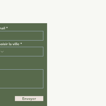
ail
oisir la ville
Envoyer