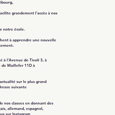
ribourg,
facilite grandement l'accès à nos
e notre école.
chent à apprendre une nouvelle
acement.
ué à
l’Avenue de Tivoli 3,
à
 de Maillefer 11D
à
ctualité sur le plus grand
dresse suivante
e nos classes en donnant des
çais, allemand, espagnol,
us sur I
nstagram