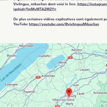
Vivlingua_mikaelian
dont voici le lien.
https://instagra
igshid=YmMyMTA2M2Y=
De plus certaines vidéos explicatives sont également p
YouTube
https://youtube.com/@vivlinguaMikaelian