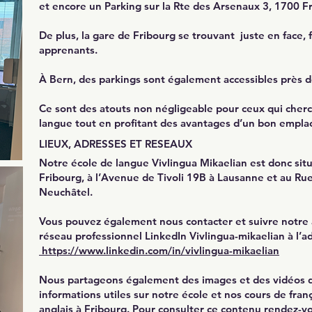
et encore un Parking sur la Rte des Arsenaux 3, 1700 F
De plus, la gare de Fribourg se trouvant juste en face, 
apprenants.
À Bern, des parkings sont également accessibles près d
Ce sont des atouts non négligeable pour ceux qui cher
langue tout en profitant des avantages d’un bon empl
​​LIEUX, ADRESSES ET RESEAUX
Notre
école de langue Vivlingua Mikaelian
est donc sit
Fribourg, à
l’Avenue de Tivoli 19B
à
Lausanne
et au
Rue
Neuchâtel.
Vous pouvez également nous contacter et suivre notre a
réseau professionnel
LinkedIn Vivlingua-mikaelian
à l’a
https://www.linkedin.com/in/vivlingua-mikaelian
Nous partageons également des images et des vidéos d
informations utiles sur notre école et nos cours de fran
anglais à Fribourg. Pour consulter ce contenu rendez-vo