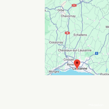
Viv'lingua
Mikaelian