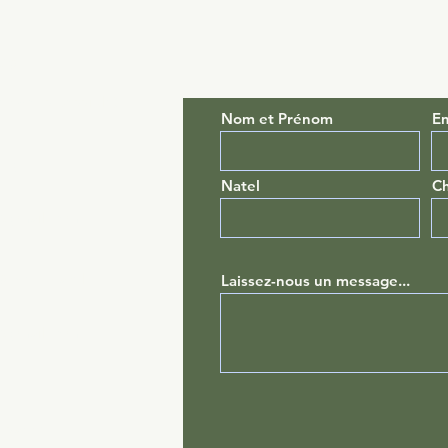
es
:30
z-vous possible)
Nom et Prénom
Em
urg
Natel
Ch
n@gmail.com
00 Neuchâtel
Laissez-nous un message...
n@gmail.com
ausanne