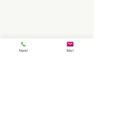
langues
Horaires d'ouverture :
Lundi–Vendredi 07:30–20:30
Samedi 07:30–19:00
Dimanche fermé (sur rendez-vous
possible)
Natel
Mail
Fribourg:
Av. de Tivoli 3,
1700
Fribourg
Natel:
079 835 69 42
Email:
vivlingua.mikaelia
n@gmail.com
Neuchâtel:
Rue de Maillefer 11D,
2000 Neuchâtel
Natel:
079 835 69 42