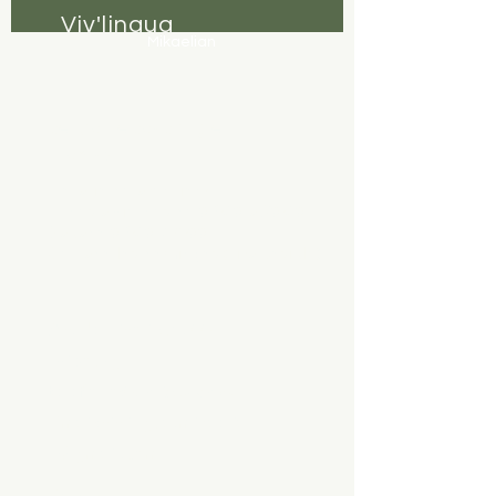
Viv'lingua
Mikaelian
centro de coaching e
idiomas
Horario de atención:
Lunes a viernes de 07:30 a 20:30
Sábado 07:30–19:00
Cerrado los domingos (cita posible)
Av. de Tivoli 3,
1700
Fribourg
teléfono:
079 835 69 42
Email:
vivlingua.mikaelia
n@gmail.com
Berna: