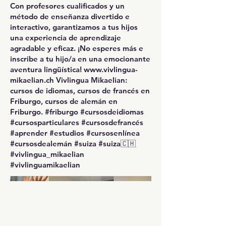
Con profesores cualificados y un
método de enseñanza divertido e
interactivo, garantizamos a tus hijos
una experiencia de aprendizaje
agradable y eficaz. ¡No esperes más e
inscribe a tu hijo/a en una emocionante
aventura lingüística!
www.vivlingua-
mikaelian.ch
Vivlingua Mikaelian:
cursos de idiomas, cursos de francés en
Friburgo, cursos de alemán en
Friburgo. #friburgo #cursosdeidiomas
#cursosparticulares #cursosdefrancés
#aprender #estudios #cursosenlínea
#cursosdealemán #suiza #suiza🇨🇭
#vivlingua_mikaelian
#vivlinguamikaelian