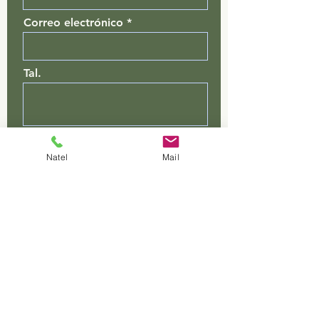
Correo electrónico
Tal.
Choisir la ville
Natel
Mail
Déjanos un mensaje...
enviar a