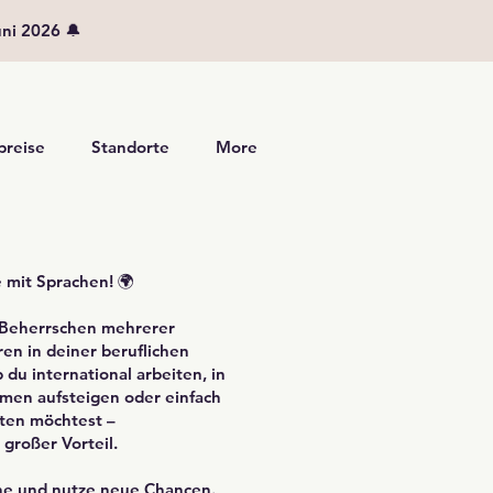
uni 2026 🔔
preise
Standorte
More
e mit Sprachen! 🌍
s Beherrschen mehrerer
en in deiner beruflichen
du international arbeiten, in
men aufsteigen oder einfach
ten möchtest –
 großer Vorteil.
he und nutze neue Chancen.