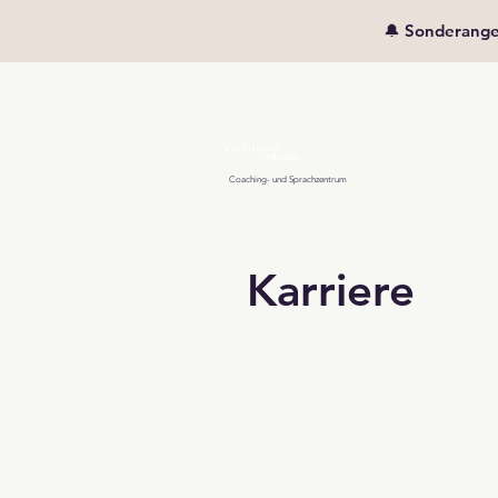
🔔 Sonderangeb
Viv'lingua
Mikaelian
Coaching- und Sprachzentrum
Karriere