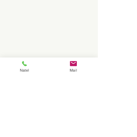
Coaching &
Sprachzentrum
Öffnungszeiten:
Montag–Freitag 07:30–20:30 Uhr
Samstag 07:30–19:00 Uhr
Sonntags geschlossen (Termine nach
Vereinbarung)
Natel
Mail
Fribourg:
Av. de Tivoli 3,
1700
Fribourg
Telefon:
079 835 69 42
Email:
vivlingua.mikaelia
n@gmail.com
Neuchâtel: